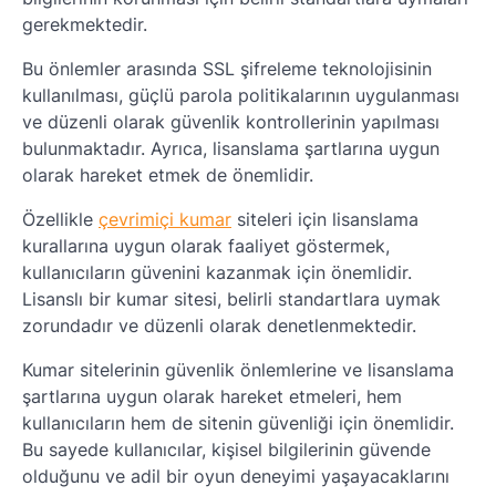
gerekmektedir.
Bu önlemler arasında SSL şifreleme teknolojisinin
kullanılması, güçlü parola politikalarının uygulanması
ve düzenli olarak güvenlik kontrollerinin yapılması
bulunmaktadır. Ayrıca, lisanslama şartlarına uygun
olarak hareket etmek de önemlidir.
Özellikle
çevrimiçi kumar
siteleri için lisanslama
kurallarına uygun olarak faaliyet göstermek,
kullanıcıların güvenini kazanmak için önemlidir.
Lisanslı bir kumar sitesi, belirli standartlara uymak
zorundadır ve düzenli olarak denetlenmektedir.
Kumar sitelerinin güvenlik önlemlerine ve lisanslama
şartlarına uygun olarak hareket etmeleri, hem
kullanıcıların hem de sitenin güvenliği için önemlidir.
Bu sayede kullanıcılar, kişisel bilgilerinin güvende
olduğunu ve adil bir oyun deneyimi yaşayacaklarını