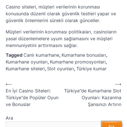
Casino siteleri, müşteri verilerinin korunması
konusunda düzenli olarak güvenlik testleri yapar ve
güvenlik önlemlerini sürekli olarak günceller.
Müşteri verilerinin korunması politikaları, casinoların
yasal düzenlemelere uyum sağlamasını ve müşteri
memnuniyetini arttırmasını sağlar.
Tagged
Canlı kumarhane
,
Kumarhane bonusları
,
Kumarhane oyunları
,
Kumarhane promosyonları
,
Kumarhane siteleri
,
Slot oyunları
,
Türkiye kumar
Yazı
⟵
⟶
En İyi Casino Siteleri:
Türkiye”de Kumarhane Slot
gezinmesi
Türkiye”de Popüler Oyun
Oyunları: Kazanma
ve Bonuslar
Şansınızı Artırın
Ara
Ara