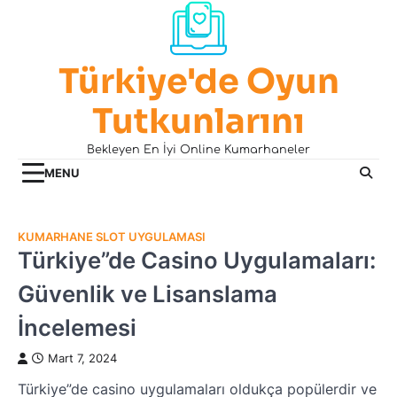
Skip
to
content
Türkiye'de Oyun
Tutkunlarını
Bekleyen En İyi Online Kumarhaneler
MENU
KUMARHANE SLOT UYGULAMASI
Türkiye”de Casino Uygulamaları:
Güvenlik ve Lisanslama
İncelemesi
Mart 7, 2024
Türkiye”de casino uygulamaları oldukça popülerdir ve