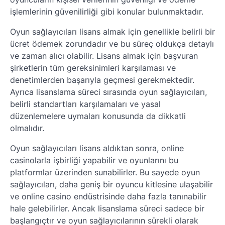
işlemlerinin güvenilirliği gibi konular bulunmaktadır.
Oyun sağlayıcıları lisans almak için genellikle belirli bir
ücret ödemek zorundadır ve bu süreç oldukça detaylı
ve zaman alıcı olabilir. Lisans almak için başvuran
şirketlerin tüm gereksinimleri karşılaması ve
denetimlerden başarıyla geçmesi gerekmektedir.
Ayrıca lisanslama süreci sırasında oyun sağlayıcıları,
belirli standartları karşılamaları ve yasal
düzenlemelere uymaları konusunda da dikkatli
olmalıdır.
Oyun sağlayıcıları lisans aldıktan sonra, online
casinolarla işbirliği yapabilir ve oyunlarını bu
platformlar üzerinden sunabilirler. Bu sayede oyun
sağlayıcıları, daha geniş bir oyuncu kitlesine ulaşabilir
ve online casino endüstrisinde daha fazla tanınabilir
hale gelebilirler. Ancak lisanslama süreci sadece bir
başlangıçtır ve oyun sağlayıcılarının sürekli olarak