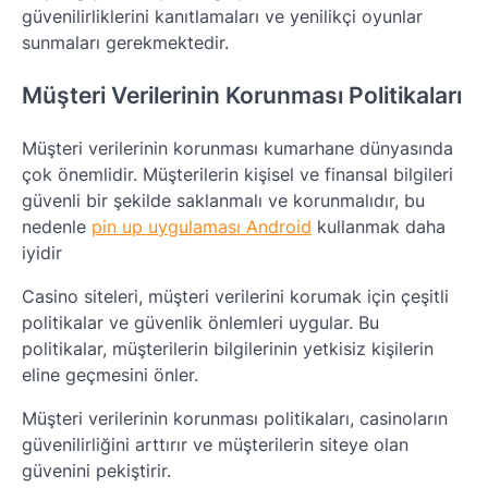
güvenilirliklerini kanıtlamaları ve yenilikçi oyunlar
sunmaları gerekmektedir.
Müşteri Verilerinin Korunması Politikaları
Müşteri verilerinin korunması kumarhane dünyasında
çok önemlidir. Müşterilerin kişisel ve finansal bilgileri
güvenli bir şekilde saklanmalı ve korunmalıdır, bu
nedenle
pin up uygulaması Android
kullanmak daha
iyidir
Casino siteleri, müşteri verilerini korumak için çeşitli
politikalar ve güvenlik önlemleri uygular. Bu
politikalar, müşterilerin bilgilerinin yetkisiz kişilerin
eline geçmesini önler.
Müşteri verilerinin korunması politikaları, casinoların
güvenilirliğini arttırır ve müşterilerin siteye olan
güvenini pekiştirir.