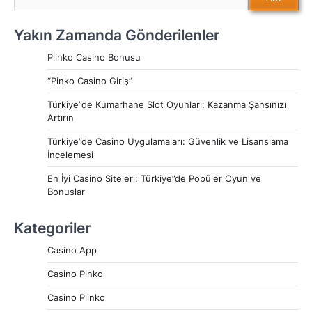
Yakın Zamanda Gönderilenler
Plinko Casino Bonusu
“Pinko Casino Giriş”
Türkiye”de Kumarhane Slot Oyunları: Kazanma Şansınızı
Artırın
Türkiye”de Casino Uygulamaları: Güvenlik ve Lisanslama
İncelemesi
En İyi Casino Siteleri: Türkiye”de Popüler Oyun ve
Bonuslar
Kategoriler
Casino App
Casino Pinko
Casino Plinko